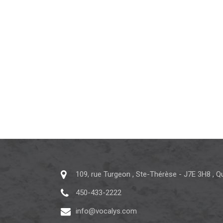
109, rue Turgeon
,
Ste-Thérèse
-
J7E 3H8
,
Q
450-433-2222
info@vocalys.com